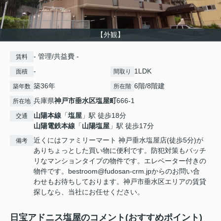
【外観】
- 管理/共益費 -
賃料
-
1LDK
面積
間取り
築36年
6階/8階建
築年数
所在階
兵庫県
神戸市垂水区
塩屋町
666-1
所在地
山陽本線
「
塩屋
」駅 徒歩18分
交通
山陽電鉄本線
「
山陽塩屋
」駅 徒歩17分
近くにはファミリーマート 神戸垂水塩屋店(徒歩5分)が
備考
ありちょっとした買い物に便利です。防犯対策もバッチ
リなマンションタイプの物件です。エレベーター付きの
物件です。bestroom@fudosan-crm.jpからのお問い合
わせもお待ちしております。神戸市垂水区エリアの賃貸
探しなら、当社にお任せください。
日宝アドニス塩屋のコメント(おすすめポイント)