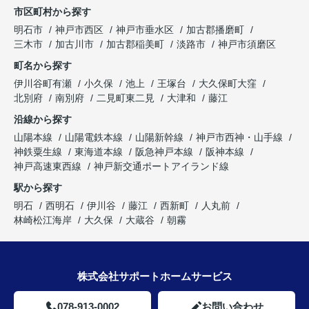
市区町村から探す
明石市
神戸市西区
神戸市垂水区
加古郡播磨町
三木市
加古川市
加古郡稲美町
淡路市
神戸市須磨区
町名から探す
伊川谷町有瀬
小久保
池上
王塚台
大久保町大窪
北別府
南別府
二見町東二見
大津和
藤江
沿線から探す
山陽本線
山陽電鉄本線
山陽新幹線
神戸市西神・山手線
神鉄粟生線
東海道本線
阪急神戸本線
阪神本線
神戸高速東西線
神戸新交通ポートアイランド線
駅から探す
明石
西明石
伊川谷
藤江
西新町
人丸前
林崎松江海岸
大久保
大蔵谷
朝霧
株式会社サポートホームサービス
078-913-0002
お問い合わせ