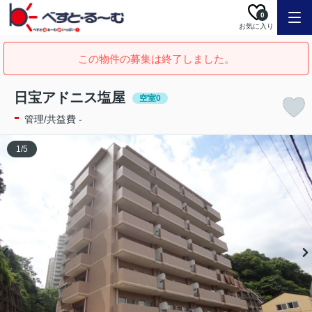
0
お気に入り
この物件の募集は終了しました。
日宝アドニス塩屋
空室0
-
管理/共益費 -
1
/
5