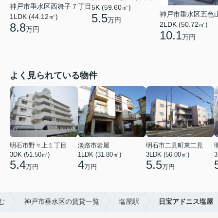
神戸市垂水区西舞子７丁目
5K (59.60㎡)
神戸市垂水区五色
5.5
1LDK (44.12㎡)
万円
2LDK (50.72㎡)
8.8
万円
10.1
万円
よく見られている物件
明石市野々上１丁目
淡路市岩屋
明石市二見町東二見
3DK (51.50㎡)
1LDK (31.80㎡)
3LDK (56.00㎡)
3
5.4
4
5.5
万円
万円
万円
む
神戸市垂水区の賃貸一覧
塩屋駅
日宝アドニス塩屋