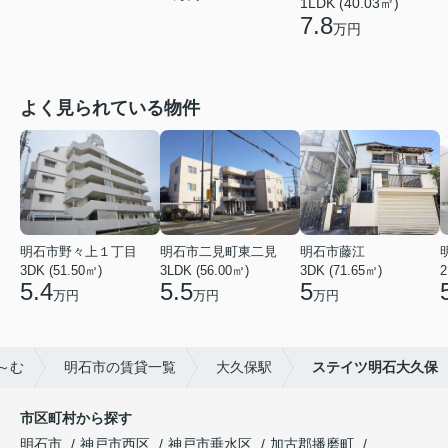
1LDK (40.03㎡)
7.8
万円
よく見られている物件
明石市野々上１丁目
明石市二見町東二見
明石市藤江
3DK (51.50㎡)
3LDK (56.00㎡)
3DK (71.65㎡)
2
5.4
5.5
5
万円
万円
万円
～む
明石市の賃貸一覧
大久保駅
ステイツ明石大久保
市区町村から探す
明石市
神戸市西区
神戸市垂水区
加古郡播磨町