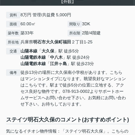
【外観】
8万円 管理/共益費 5,000円
賃料
60.00㎡
3DK
面積
間取り
築33年
2階/4階建
築年数
所在階
兵庫県
明石市
大久保町福田
２丁目1-25
所在地
山陽本線
「
大久保
」駅 徒歩5分
交通
山陽電鉄本線
「
中八木
」駅 徒歩24分
山陽電鉄本線
「
江井ヶ島
」駅 徒歩23分
徒歩13分の場所に大久保南小学校があります。こちら
備考
はマンションタイプになります。眺望良好なマンション
はこちらです。駅まで徒歩5分の位置に立地する、アク
セス良好な物件です。078-913-0002よりサポートホー
ムサービスへお問い合わせ下さい。お気軽にお問い合わ
せ下さい。お待ちしております。
ステイツ明石大久保のコメント(おすすめポイント)
気になるイチオシ物件情報：「ステイツ明石大久保」。こちらの