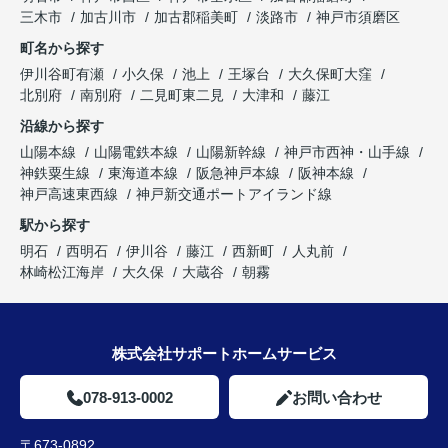
三木市
加古川市
加古郡稲美町
淡路市
神戸市須磨区
町名から探す
伊川谷町有瀬
小久保
池上
王塚台
大久保町大窪
北別府
南別府
二見町東二見
大津和
藤江
沿線から探す
山陽本線
山陽電鉄本線
山陽新幹線
神戸市西神・山手線
神鉄粟生線
東海道本線
阪急神戸本線
阪神本線
神戸高速東西線
神戸新交通ポートアイランド線
駅から探す
明石
西明石
伊川谷
藤江
西新町
人丸前
林崎松江海岸
大久保
大蔵谷
朝霧
株式会社サポートホームサービス
078-913-0002
お問い合わせ
〒673-0892