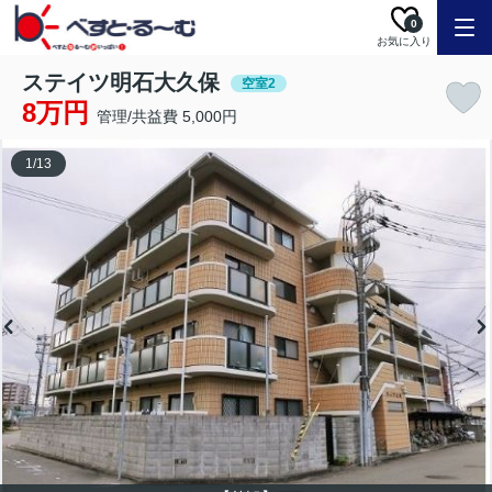
0
お気に入り
ステイツ明石大久保
空室2
8万円
管理/共益費 5,000円
1
/
13