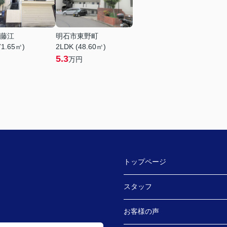
藤江
明石市東野町
71.65㎡)
2LDK (48.60㎡)
5.3
万円
トップページ
スタッフ
お客様の声