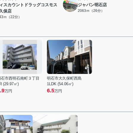
ィスカウントドラッグコスモス
ジャパン明石店
久保店
2063ｍ（26分）
743ｍ（22分）
明石市西明石南町３丁目
明石市大久保町西島
R (29.97㎡)
1LDK (54.06㎡)
.9
6.5
万円
万円