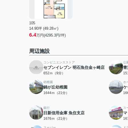
105
14.90坪 (49.28㎡)
6.4
万円(4295.3円/坪)
周辺施設
コンビニエンスストア
公
セブンイレブン 明石魚住金ヶ崎店
青
652ｍ（9分）
1
幼稚園
ホ
錦が丘幼稚園
ケ
1644ｍ（21分）
1
銀行
ス
日新信用金庫 魚住支店
マ
1676ｍ（21分）
1
スーパー
ド