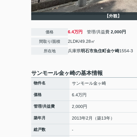
【外観】
6.4万円
管理/共益費
2,000円
価格
2LDK/49.28㎡
間取り/面積
兵庫県
明石市
魚住町金ケ崎
1554-3
所在地
サンモール金ヶ崎の基本情報
物件名
サンモール金ヶ崎
価格
6.4万円
管理/共益費
2,000円
築年月
2013年2月（築13年）
総戸数
-