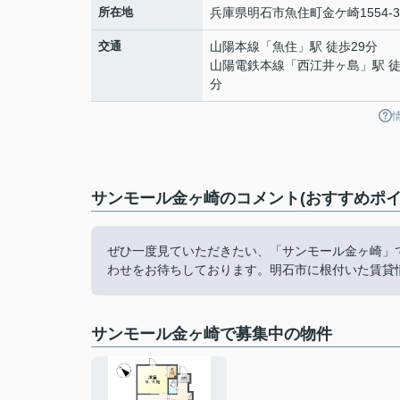
所在地
兵庫県
明石市
魚住町金ケ崎
1554-3
交通
山陽本線
「
魚住
」駅 徒歩29分
山陽電鉄本線
「
西江井ヶ島
」駅 徒
分
サンモール金ヶ崎のコメント(おすすめポイ
ぜひ一度見ていただきたい、「サンモール金ヶ崎」です。こ
わせをお待ちしております。明石市に根付いた賃貸
サンモール金ヶ崎で募集中の物件