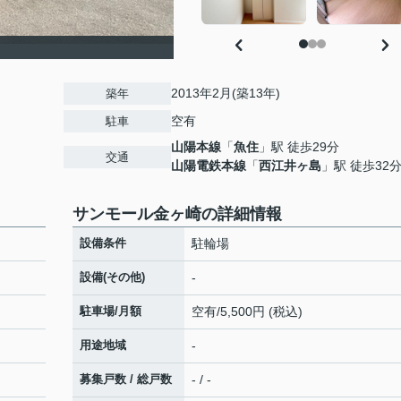
2013年2月(築13年)
築年
空有
駐車
山陽本線
「
魚住
」駅 徒歩29分
交通
山陽電鉄本線
「
西江井ヶ島
」駅 徒歩32
サンモール金ヶ崎の詳細情報
設備条件
駐輪場
設備(その他)
-
駐車場/月額
空有/5,500円 (税込)
用途地域
-
募集戸数 / 総戸数
- / -