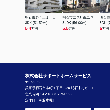
明石市野々上１丁目
明石市二見町東二見
明石市
3DK (51.50㎡)
3LDK (56.00㎡)
3DK (
5.4
5.5
5
万円
万円
万円
株式会社サポートホームサービス
〒673-0892
兵庫県明石市本町１丁目1-28 明石中村ビル1F
営業時間：
AM10:00～PM7:00
定休日：
毎週水曜日