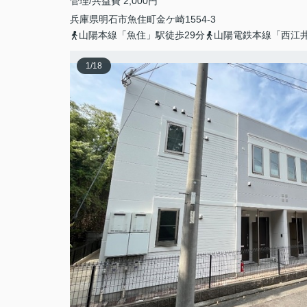
管理/共益費 2,000円
兵庫県
明石市
魚住町金ケ崎
1554-3
山陽本線「魚住」駅徒歩29分
山陽電鉄本線「西江井
1
/
18