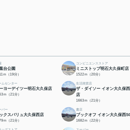
園
コンビニエンスストア
葉台公園
ミニストップ明石大久保町店
511ｍ（19分）
1522ｍ（20分）
ームセンター
生活雑貨店
ーヨーデイツー明石大久保店
ザ・ダイソー イオン大久保
663ｍ（21分）
店
1663ｍ（21分）
ーパー
書店
ックスバリュ大久保西店
ブックオフ イオン大久保西S
679ｍ（21分）
1682ｍ（22分）
ラッグストア
スーパー