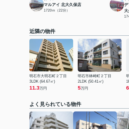
マルアイ 北大久保店
デ
1720ｍ（22分）
大
1
近隣の物件
明石市大明石町２丁目
明石市林崎町２丁目
3LDK (64.67㎡)
2LDK (50.41㎡)
1
11.3
5
6
万円
万円
よく見られている物件