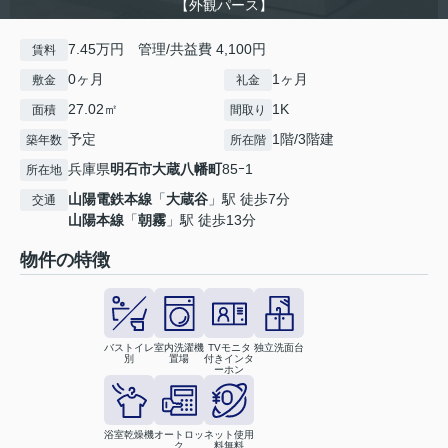
【外観パース】
7.45万円 管理/共益費 4,100円
賃料
0ヶ月
1ヶ月
敷金
礼金
27.02㎡
1K
面積
間取り
予定
1階/3階建
築年数
所在階
兵庫県
明石市
大蔵八幡町
85ｰ1
所在地
山陽電鉄本線
「
大蔵谷
」駅 徒歩7分
交通
山陽本線
「
朝霧
」駅 徒歩13分
物件の特徴
バストイレ
室内洗濯機
TVモニタ
独立洗面台
別
置場
付きインタ
ーホン
浴室乾燥機
オートロッ
ネット使用
ク
料無料