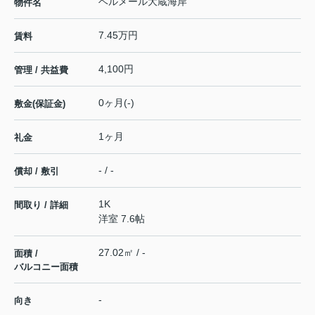
ベルメール大蔵海岸
物件名
7.45万円
賃料
4,100円
管理 / 共益費
0ヶ月(-)
敷金(保証金)
1ヶ月
礼金
- / -
償却 / 敷引
1K
間取り / 詳細
洋室 7.6帖
27.02㎡ / -
面積 /
バルコニー面積
-
向き