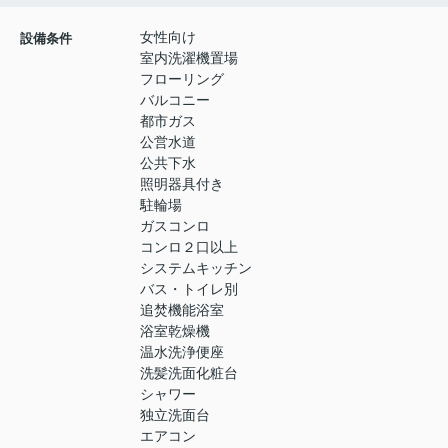
女性向け
設備条件
室内洗濯機置場
フローリング
バルコニー
都市ガス
公営水道
公共下水
照明器具付き
駐輪場
ガスコンロ
コンロ２口以上
システムキッチン
バス・トイレ別
追焚機能浴室
浴室乾燥機
温水洗浄便座
洗髪洗面化粧台
シャワー
独立洗面台
エアコン