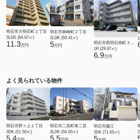
明石市大明石町２丁目
明石市林崎町２丁目
3LDK (64.67㎡)
2LDK (50.41㎡)
1
11.3
5
明石市西明石南町３丁目
万円
万円
1R (29.97㎡)
6.9
万円
よく見られている物件
明石市野々上１丁目
明石市二見町東二見
明石市藤江
3DK (51.50㎡)
3LDK (56.00㎡)
2
3DK (71.65㎡)
5.4
5.5
5
万円
万円
万円