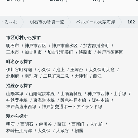
・る～む
明石市の賃貸一覧
ベルメール大蔵海岸
102
市区町村から探す
明石市
神戸市西区
神戸市垂水区
加古郡播磨町
三木市
加古川市
加古郡稲美町
淡路市
神戸市須磨区
町名から探す
伊川谷町有瀬
小久保
池上
王塚台
大久保町大窪
北別府
南別府
二見町東二見
大津和
藤江
沿線から探す
山陽本線
山陽電鉄本線
山陽新幹線
神戸市西神・山手線
神鉄粟生線
東海道本線
阪急神戸本線
阪神本線
神戸高速東西線
神戸新交通ポートアイランド線
駅から探す
明石
西明石
伊川谷
藤江
西新町
人丸前
林崎松江海岸
大久保
大蔵谷
朝霧