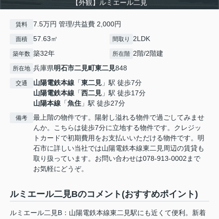
【外観】ルミエール二見
7.5万円 管理/共益費 2,000円
賃料
57.63㎡
2LDK
面積
間取り
築32年
2階/2階建
築年数
所在階
兵庫県
明石市
二見町東二見
848
所在地
山陽電鉄本線
「
東二見
」駅 徒歩7分
交通
山陽電鉄本線
「
西二見
」駅 徒歩17分
山陽本線
「
魚住
」駅 徒歩27分
最上階の物件です。陽射し溢れる物件で過ごしてみませ
備考
んか。こちらは徒歩7分に立地する物件です。クレジッ
トカードで初期費用をお支払いいただける物件です。明
石市に詳しい当社では山陽電鉄本線東二見周辺の賃貸も
取り扱っています。お問い合わせは078-913-0002まで
お気軽にどうぞ。
ルミエール二見Bのコメント(おすすめポイント)
ルミエール二見B：山陽電鉄本線東二見駅にも近くて便利。新着