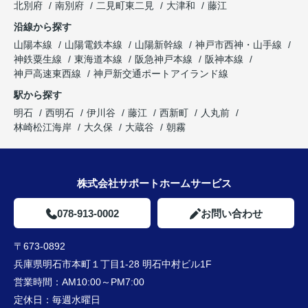
北別府
南別府
二見町東二見
大津和
藤江
沿線から探す
山陽本線
山陽電鉄本線
山陽新幹線
神戸市西神・山手線
神鉄粟生線
東海道本線
阪急神戸本線
阪神本線
神戸高速東西線
神戸新交通ポートアイランド線
駅から探す
明石
西明石
伊川谷
藤江
西新町
人丸前
林崎松江海岸
大久保
大蔵谷
朝霧
株式会社サポートホームサービス
078-913-0002
お問い合わせ
〒673-0892
兵庫県明石市本町１丁目1-28 明石中村ビル1F
営業時間：
AM10:00～PM7:00
定休日：
毎週水曜日