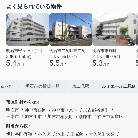
よく見られている物件
明石市野々上１丁目
明石市二見町東二見
明石市東野町
3DK (51.50㎡)
3LDK (56.00㎡)
2LDK (48.60㎡)
3
5.4
5.5
5.3
万円
万円
万円
る～む
明石市の賃貸一覧
東二見駅
ルミエール二見B
市区町村から探す
明石市
神戸市西区
神戸市垂水区
加古郡播磨町
三木市
加古川市
加古郡稲美町
淡路市
神戸市須磨区
町名から探す
伊川谷町有瀬
小久保
池上
王塚台
大久保町大窪