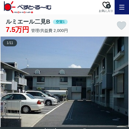
0
お気に入り
ルミエール二見B
空室1
7.5万円
管理/共益費 2,000円
1
/
11