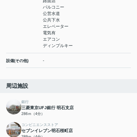
路面店
バルコニー
公営水道
公共下水
エレベーター
電気有
エアコン
ディンプルキー
-
設備(その他)
周辺施設
銀行
三菱東京UFJ銀行 明石支店
286ｍ（4分）
コンビニエンスストア
セブンイレブン明石桜町店
289ｍ（4分）