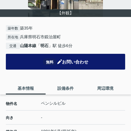
【外観】
築35年
築年数
兵庫県明石市鍛治屋町
所在地
山陽本線
「
明石
」駅 徒歩6分
交通
お問い合わせ
無料
基本情報
設備条件
周辺環境
ペンシルビル
物件名
-
向き