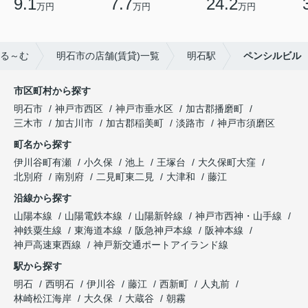
9.1
7.7
24.2
万円
万円
万円
る～む
明石市の店舗(賃貸)一覧
明石駅
ペンシルビル
市区町村から探す
明石市
神戸市西区
神戸市垂水区
加古郡播磨町
三木市
加古川市
加古郡稲美町
淡路市
神戸市須磨区
町名から探す
伊川谷町有瀬
小久保
池上
王塚台
大久保町大窪
北別府
南別府
二見町東二見
大津和
藤江
沿線から探す
山陽本線
山陽電鉄本線
山陽新幹線
神戸市西神・山手線
神鉄粟生線
東海道本線
阪急神戸本線
阪神本線
神戸高速東西線
神戸新交通ポートアイランド線
駅から探す
明石
西明石
伊川谷
藤江
西新町
人丸前
林崎松江海岸
大久保
大蔵谷
朝霧