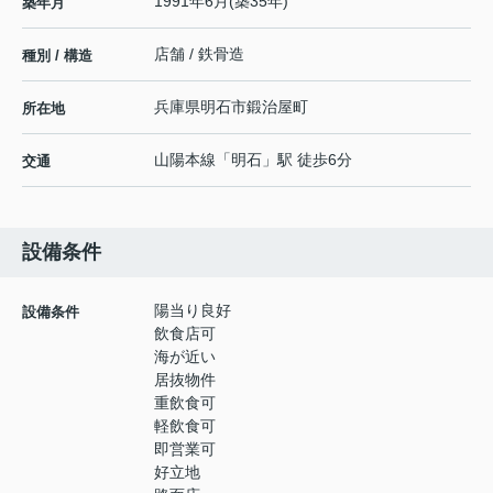
1991年6月(築35年)
築年月
店舗 / 鉄骨造
種別 / 構造
兵庫県
明石市
鍛治屋町
所在地
山陽本線
「
明石
」駅 徒歩6分
交通
設備条件
陽当り良好
設備条件
飲食店可
海が近い
居抜物件
重飲食可
軽飲食可
即営業可
好立地