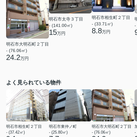
明石市相生町２丁目
明石市太寺３丁目
- (33.71㎡)
- (141.00㎡)
-
8.8
15
万円
万円
明石市大明石町２丁目
- (76.06㎡)
24.2
万円
よく見られている物件
明石市相生町２丁目
明石市東仲ノ町
明石市大明石町２丁目
- (37.42㎡)
- (25.80㎡)
- (76.06㎡)
-