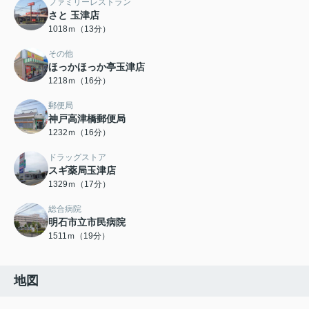
ファミリーレストラン
さと 玉津店
1018ｍ（13分）
その他
ほっかほっか亭玉津店
1218ｍ（16分）
郵便局
神戸高津橋郵便局
1232ｍ（16分）
ドラッグストア
スギ薬局玉津店
1329ｍ（17分）
総合病院
明石市立市民病院
1511ｍ（19分）
地図