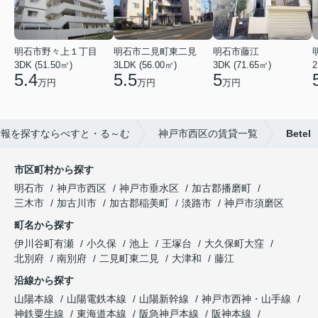
明石市野々上１丁目
明石市二見町東二見
明石市藤江
3DK (51.50㎡)
3LDK (56.00㎡)
3DK (71.65㎡)
2
5.4
5.5
5
万円
万円
万円
情報を探すならべすと・る～む
神戸市西区の賃貸一覧
Betel
市区町村から探す
明石市
神戸市西区
神戸市垂水区
加古郡播磨町
三木市
加古川市
加古郡稲美町
淡路市
神戸市須磨区
町名から探す
伊川谷町有瀬
小久保
池上
王塚台
大久保町大窪
北別府
南別府
二見町東二見
大津和
藤江
沿線から探す
山陽本線
山陽電鉄本線
山陽新幹線
神戸市西神・山手線
神鉄粟生線
東海道本線
阪急神戸本線
阪神本線