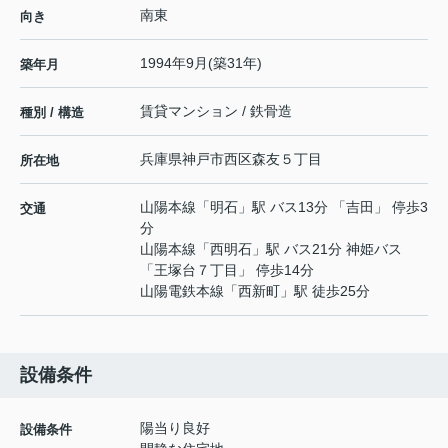
南東
向き
1994年9月(築31年)
築年月
賃貸マンション / 鉄骨造
種別 / 構造
兵庫県
神戸市西区
森友
５丁目
所在地
山陽本線
「
明石
」駅 バス13分 「吉田」 停歩3
交通
分
山陽本線
「
西明石
」駅 バス21分 神姫バス
「王塚台７丁目」 停歩14分
山陽電鉄本線
「
西新町
」駅 徒歩25分
設備条件
陽当り良好
設備条件