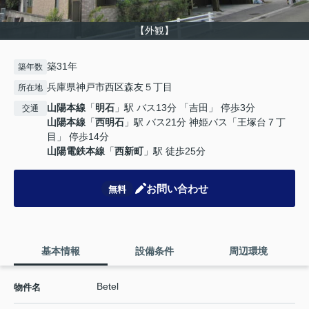
【外観】
築31年
築年数
兵庫県神戸市西区森友５丁目
所在地
山陽本線
「
明石
」駅 バス13分 「吉田」 停歩3分
交通
山陽本線
「
西明石
」駅 バス21分 神姫バス「王塚台７丁
目」 停歩14分
山陽電鉄本線
「
西新町
」駅 徒歩25分
お問い合わせ
無料
基本情報
設備条件
周辺環境
Betel
物件名