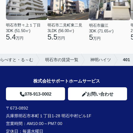
明石市野々上１丁目
明石市二見町東二見
明石市藤江
3DK (51.50㎡)
3LDK (56.00㎡)
2
3DK (71.65㎡)
5.4
5.5
5
万円
万円
万円
らべすと・る～む
明石市の賃貸一覧
神明ハイツ
401
株式会社サポートホームサービス
078-913-0002
お問い合わせ
〒673-0892
兵庫県明石市本町１丁目1-28 明石中村ビル1F
営業時間：
AM10:00～PM7:00
定休日：
毎週水曜日