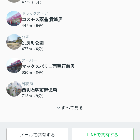
47ｍ（1分）
ドラッグストア
コスモス薬品 貴崎店
447ｍ（6分）
公園
別所町公園
477ｍ（6分）
スーパー
マックスバリュ西明石南店
620ｍ（8分）
郵便局
西明石駅前郵便局
713ｍ（9分）
すべて見る
メールで共有する
LINEで共有する