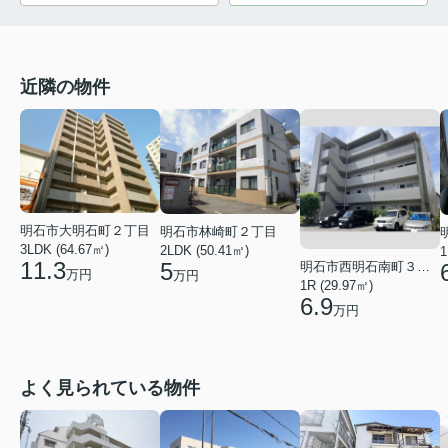
近隣の物件
明石市大明石町２丁目
明石市林崎町２丁目
3LDK (64.67㎡)
2LDK (50.41㎡)
1
11.3
5
明石市西明石南町３丁目
万円
万円
1R (29.97㎡)
6.9
万円
よく見られている物件