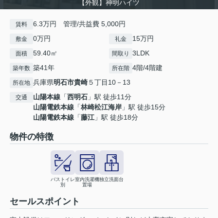
【外観】神明ハイツ
6.3万円 管理/共益費 5,000円
賃料
0万円
15万円
敷金
礼金
59.40㎡
3LDK
面積
間取り
築41年
4階/4階建
築年数
所在階
兵庫県
明石市
貴崎
５丁目10－13
所在地
山陽本線
「
西明石
」駅 徒歩11分
交通
山陽電鉄本線
「
林崎松江海岸
」駅 徒歩15分
山陽電鉄本線
「
藤江
」駅 徒歩18分
物件の特徴
バストイレ
室内洗濯機
独立洗面台
別
置場
セールスポイント