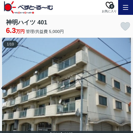
0
お気に入り
神明ハイツ 401
6.3
万円
管理/共益費 5,000円
1
/
10