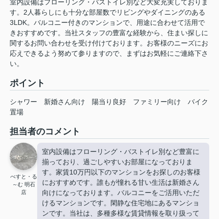
室内設備はフローリング・バストイレ別など大変充実しておりま
す。2人暮らしにも十分な部屋数でリビングやダイニングのある
3LDK。バルコニー付きのマンションで、用途に合わせて活用で
きおすすめです。当社スタッフの豊富な経験から、住まい探しに
関するお問い合わせを受け付けております。お客様のニーズにお
応えできるよう努めて参りますので、まずはお気軽にご連絡下さ
い。
ポイント
シャワー
新婚さん向け
陽当り良好
ファミリー向け
バイク
置場
担当者のコメント
室内設備はフローリング・バストイレ別など豊富に
揃っており、過ごしやすいお部屋になっておりま
す。家賃10万円以下のマンションをお探しのお客様
べすと・る
におすすめです。誰もが憧れる甘い生活は新婚さん
～む 明石
向けになっております。バルコニーをご活用いただ
店
けるマンションです。閑静な住宅地にあるマンショ
ンです。当社は、多種多様な賃貸情報を取り扱って