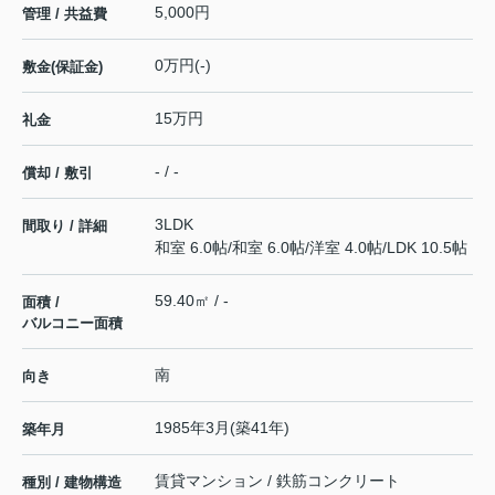
5,000円
管理 / 共益費
0万円(-)
敷金(保証金)
15万円
礼金
- / -
償却 / 敷引
3LDK
間取り / 詳細
和室 6.0帖
/
和室 6.0帖
/
洋室 4.0帖
/
LDK 10.5帖
59.40㎡ / -
面積 /
バルコニー面積
南
向き
1985年3月(築41年)
築年月
賃貸マンション / 鉄筋コンクリート
種別 / 建物構造