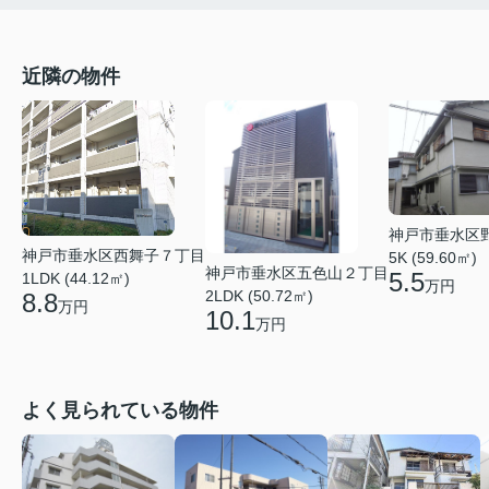
近隣の物件
神戸市垂水区
神戸市垂水区西舞子７丁目
5K (59.60㎡)
神戸市垂水区五色山２丁目
5.5
1LDK (44.12㎡)
万円
2LDK (50.72㎡)
8.8
万円
10.1
万円
よく見られている物件