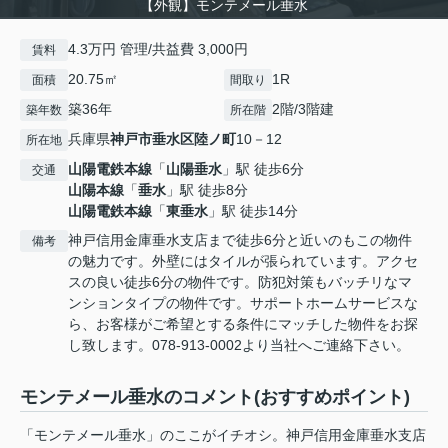
【外観】モンテメール垂水
4.3万円 管理/共益費 3,000円
賃料
20.75㎡
1R
面積
間取り
築36年
2階/3階建
築年数
所在階
兵庫県
神戸市垂水区
陸ノ町
10－12
所在地
山陽電鉄本線
「
山陽垂水
」駅 徒歩6分
交通
山陽本線
「
垂水
」駅 徒歩8分
山陽電鉄本線
「
東垂水
」駅 徒歩14分
神戸信用金庫垂水支店まで徒歩6分と近いのもこの物件
備考
の魅力です。外壁にはタイルが張られています。アクセ
スの良い徒歩6分の物件です。防犯対策もバッチリなマ
ンションタイプの物件です。サポートホームサービスな
ら、お客様がご希望とする条件にマッチした物件をお探
し致します。078-913-0002より当社へご連絡下さい。
モンテメール垂水のコメント(おすすめポイント)
「モンテメール垂水」のここがイチオシ。神戸信用金庫垂水支店