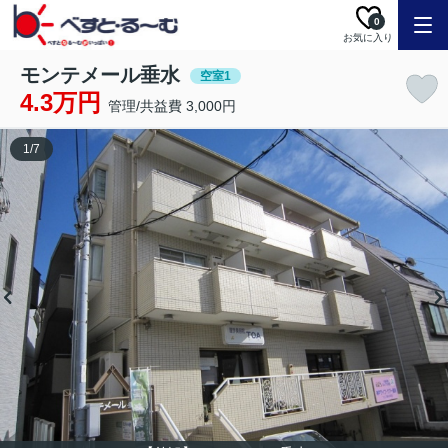
0
お気に入り
モンテメール垂水
空室1
4.3万円
管理/共益費 3,000円
1
/
7