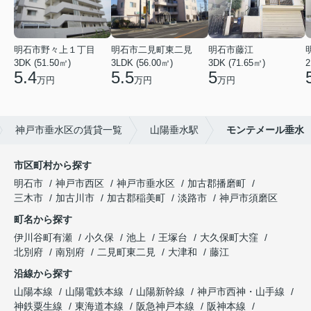
明石市野々上１丁目
明石市二見町東二見
明石市藤江
3DK (51.50㎡)
3LDK (56.00㎡)
3DK (71.65㎡)
2
5.4
5.5
5
万円
万円
万円
神戸市垂水区の賃貸一覧
山陽垂水駅
モンテメール垂水
市区町村から探す
明石市
神戸市西区
神戸市垂水区
加古郡播磨町
三木市
加古川市
加古郡稲美町
淡路市
神戸市須磨区
町名から探す
伊川谷町有瀬
小久保
池上
王塚台
大久保町大窪
北別府
南別府
二見町東二見
大津和
藤江
沿線から探す
山陽本線
山陽電鉄本線
山陽新幹線
神戸市西神・山手線
神鉄粟生線
東海道本線
阪急神戸本線
阪神本線