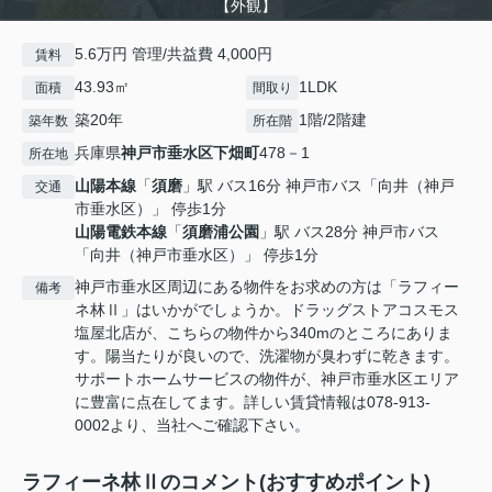
【外観】
5.6万円 管理/共益費 4,000円
賃料
43.93㎡
1LDK
面積
間取り
築20年
1階/2階建
築年数
所在階
兵庫県
神戸市垂水区
下畑町
478－1
所在地
山陽本線
「
須磨
」駅 バス16分 神戸市バス「向井（神戸
交通
市垂水区）」 停歩1分
山陽電鉄本線
「
須磨浦公園
」駅 バス28分 神戸市バス
「向井（神戸市垂水区）」 停歩1分
神戸市垂水区周辺にある物件をお求めの方は「ラフィー
備考
ネ林Ⅱ」はいかがでしょうか。ドラッグストアコスモス
塩屋北店が、こちらの物件から340mのところにありま
す。陽当たりが良いので、洗濯物が臭わずに乾きます。
サポートホームサービスの物件が、神戸市垂水区エリア
に豊富に点在してます。詳しい賃貸情報は078-913-
0002より、当社へご確認下さい。
ラフィーネ林Ⅱのコメント(おすすめポイント)