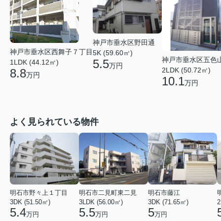
神戸市垂水区野田通
神戸市垂水区西舞子７丁目
5K (59.60㎡)
神戸市垂水区五色
5.5
1LDK (44.12㎡)
万円
2LDK (50.72㎡)
8.8
万円
10.1
万円
よく見られている物件
明石市野々上１丁目
明石市二見町東二見
明石市藤江
3DK (51.50㎡)
3LDK (56.00㎡)
3DK (71.65㎡)
2
5.4
5.5
5
万円
万円
万円