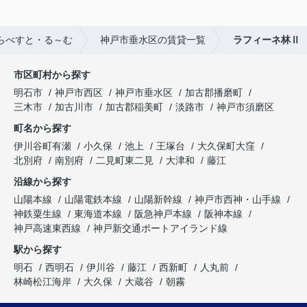
らべすと・る～む
神戸市垂水区の賃貸一覧
ラフィーネ林Ⅱ
市区町村から探す
明石市
神戸市西区
神戸市垂水区
加古郡播磨町
三木市
加古川市
加古郡稲美町
淡路市
神戸市須磨区
町名から探す
伊川谷町有瀬
小久保
池上
王塚台
大久保町大窪
北別府
南別府
二見町東二見
大津和
藤江
沿線から探す
山陽本線
山陽電鉄本線
山陽新幹線
神戸市西神・山手線
神鉄粟生線
東海道本線
阪急神戸本線
阪神本線
神戸高速東西線
神戸新交通ポートアイランド線
駅から探す
明石
西明石
伊川谷
藤江
西新町
人丸前
林崎松江海岸
大久保
大蔵谷
朝霧