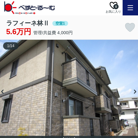
0
お気に入り
ラフィーネ林Ⅱ
空室1
5.6万円
管理/共益費 4,000円
1
/
14