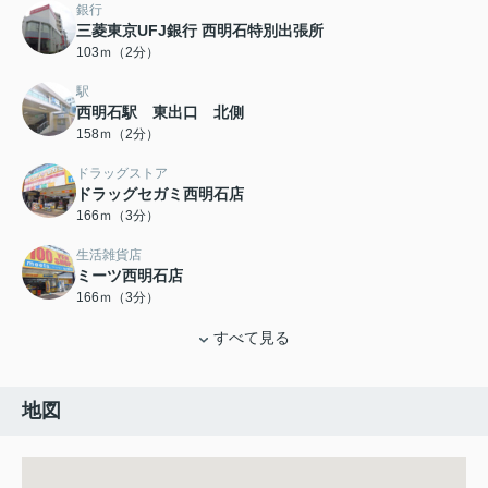
銀行
三菱東京UFJ銀行 西明石特別出張所
103ｍ（2分）
駅
西明石駅 東出口 北側
158ｍ（2分）
ドラッグストア
ドラッグセガミ西明石店
166ｍ（3分）
生活雑貨店
ミーツ西明石店
166ｍ（3分）
すべて見る
地図