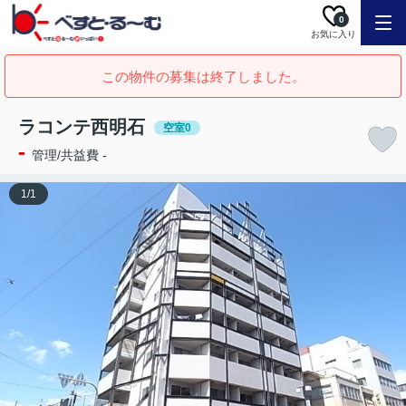
0
お気に入り
この物件の募集は終了しました。
ラコンテ西明石
空室0
-
管理/共益費 -
1
/
1