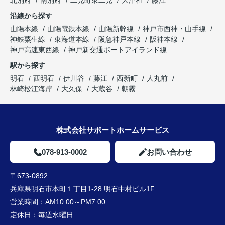
北別府
南別府
二見町東二見
大津和
藤江
沿線から探す
山陽本線
山陽電鉄本線
山陽新幹線
神戸市西神・山手線
神鉄粟生線
東海道本線
阪急神戸本線
阪神本線
神戸高速東西線
神戸新交通ポートアイランド線
駅から探す
明石
西明石
伊川谷
藤江
西新町
人丸前
林崎松江海岸
大久保
大蔵谷
朝霧
株式会社サポートホームサービス
078-913-0002
お問い合わせ
〒673-0892
兵庫県明石市本町１丁目1-28 明石中村ビル1F
営業時間：
AM10:00～PM7:00
定休日：
毎週水曜日