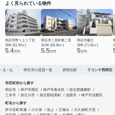
よく見られている物件
明石市野々上１丁目
明石市二見町東二見
明石市藤江
3DK (51.50㎡)
3LDK (56.00㎡)
3DK (71.65㎡)
2
5.4
5.5
5
万円
万円
万円
・る～む
明石市の賃貸一覧
西明石駅
ラコンテ西明石
市区町村から探す
明石市
神戸市西区
神戸市垂水区
加古郡播磨町
三木市
加古川市
加古郡稲美町
淡路市
神戸市須磨区
町名から探す
伊川谷町有瀬
小久保
池上
王塚台
大久保町大窪