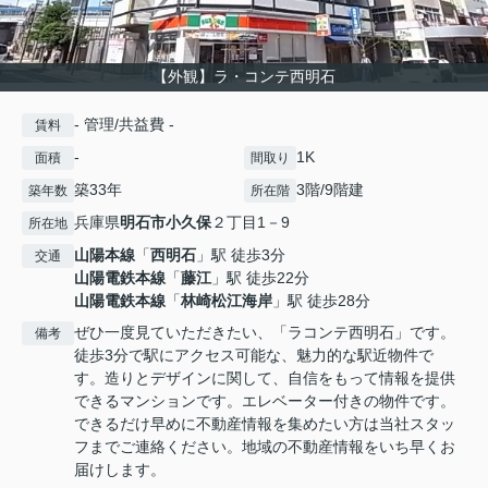
【外観】ラ・コンテ西明石
- 管理/共益費 -
賃料
-
1K
面積
間取り
築33年
3階/9階建
築年数
所在階
兵庫県
明石市
小久保
２丁目1－9
所在地
山陽本線
「
西明石
」駅 徒歩3分
交通
山陽電鉄本線
「
藤江
」駅 徒歩22分
山陽電鉄本線
「
林崎松江海岸
」駅 徒歩28分
ぜひ一度見ていただきたい、「ラコンテ西明石」です。
備考
徒歩3分で駅にアクセス可能な、魅力的な駅近物件で
す。造りとデザインに関して、自信をもって情報を提供
できるマンションです。エレベーター付きの物件です。
できるだけ早めに不動産情報を集めたい方は当社スタッ
フまでご連絡ください。地域の不動産情報をいち早くお
届けします。