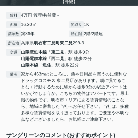
【外観】
4万円 管理/共益費 -
賃料
16.20㎡
1K
面積
間取り
築36年
2階/2階建
築年数
所在階
兵庫県
明石市
二見町東二見
299-3
所在地
山陽電鉄本線
「
東二見
」駅 徒歩9分
交通
山陽電鉄本線
「
西二見
」駅 徒歩22分
山陽本線
「
魚住
」駅 徒歩22分
家から463mのところに、薬や日用品を買うのに便利な
備考
ドラッグコスモス 東二見店があります。朝に慌てるこ
となく行動するために駅から徒歩9分の駅近アパートは
いかがでしょうか。こちらの物件はアパートです。最上
階の物件です。明石市エリアにある賃貸情報のことな
ら、地域に密着した当社へお任せ下さい。当社は、多種
多様な賃貸情報を取り扱っております。ご要望や不明な
点などございましたら、お気軽にご連絡下さい。
サングリーンのコメント(おすすめポイント)