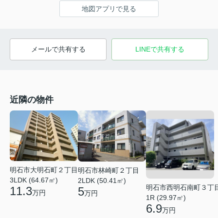
地図アプリで見る
メールで共有する
LINEで共有する
近隣の物件
明石市大明石町２丁目
明石市林崎町２丁目
3LDK (64.67㎡)
2LDK (50.41㎡)
明石市西明石南町３丁
11.3
5
万円
万円
1R (29.97㎡)
6.9
万円