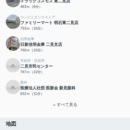
ドラッグコスモス 東二見店
463ｍ（6分）
コンビニエンスストア
ファミリーマート 明石東二見店
753ｍ（10分）
信用金庫
日新信用金庫 二見支店
760ｍ（10分）
市役所・区役所
二見市民センター
767ｍ（10分）
眼科
医療法人社団 医新会 新見眼科
832ｍ（11分）
すべて見る
地図