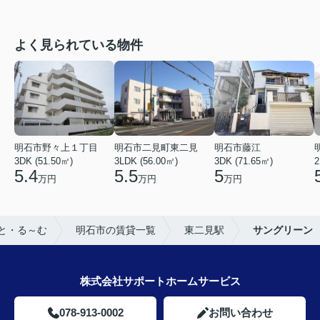
よく見られている物件
明石市野々上１丁目
明石市二見町東二見
明石市藤江
3DK (51.50㎡)
3LDK (56.00㎡)
3DK (71.65㎡)
2
5.4
5.5
5
万円
万円
万円
と・る～む
明石市の賃貸一覧
東二見駅
サングリーン
株式会社サポートホームサービス
078-913-0002
お問い合わせ