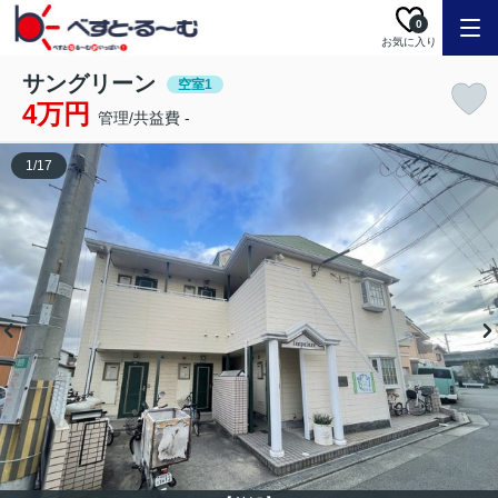
0
お気に入り
サングリーン
空室1
4万円
管理/共益費 -
1
/
17