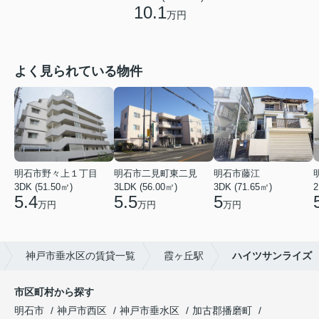
10.1
万円
よく見られている物件
明石市野々上１丁目
明石市二見町東二見
明石市藤江
3DK (51.50㎡)
3LDK (56.00㎡)
3DK (71.65㎡)
2
5.4
5.5
5
万円
万円
万円
神戸市垂水区の賃貸一覧
霞ヶ丘駅
ハイツサンライズ
市区町村から探す
明石市
神戸市西区
神戸市垂水区
加古郡播磨町