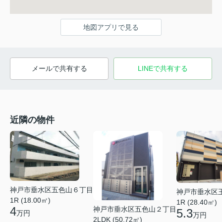
地図アプリで見る
メールで共有する
LINEで共有する
近隣の物件
神戸市垂水区五色山６丁目
神戸市垂水区
1R (18.00㎡)
1R (28.40㎡)
4
神戸市垂水区五色山２丁目
5.3
万円
万円
2LDK (50.72㎡)