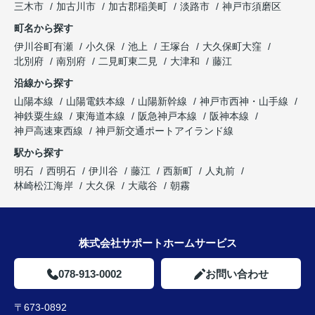
三木市
加古川市
加古郡稲美町
淡路市
神戸市須磨区
町名から探す
伊川谷町有瀬
小久保
池上
王塚台
大久保町大窪
北別府
南別府
二見町東二見
大津和
藤江
沿線から探す
山陽本線
山陽電鉄本線
山陽新幹線
神戸市西神・山手線
神鉄粟生線
東海道本線
阪急神戸本線
阪神本線
神戸高速東西線
神戸新交通ポートアイランド線
駅から探す
明石
西明石
伊川谷
藤江
西新町
人丸前
林崎松江海岸
大久保
大蔵谷
朝霧
株式会社サポートホームサービス
078-913-0002
お問い合わせ
〒673-0892