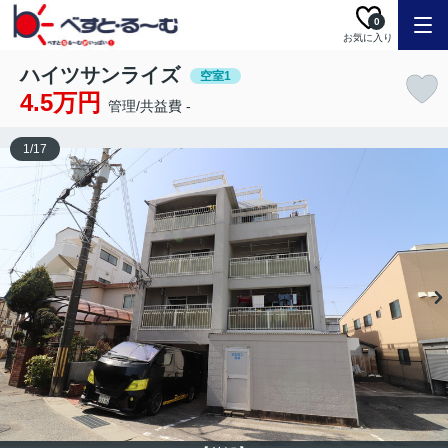
0
お気に入り
ハイツサンライズ
空室1
4.5万円
管理/共益費 -
1
/
17