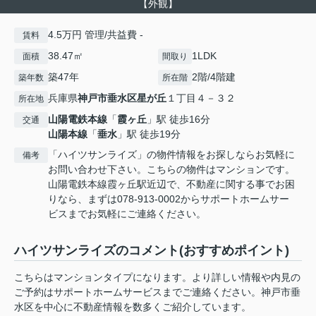
【外観】
4.5万円 管理/共益費 -
賃料
38.47㎡
1LDK
面積
間取り
築47年
2階/4階建
築年数
所在階
兵庫県
神戸市垂水区
星が丘
１丁目４－３２
所在地
山陽電鉄本線
「
霞ヶ丘
」駅 徒歩16分
交通
山陽本線
「
垂水
」駅 徒歩19分
「ハイツサンライズ」の物件情報をお探しならお気軽に
備考
お問い合わせ下さい。こちらの物件はマンションです。
山陽電鉄本線霞ヶ丘駅近辺で、不動産に関する事でお困
りなら、まずは078-913-0002からサポートホームサー
ビスまでお気軽にご連絡ください。
ハイツサンライズのコメント(おすすめポイント)
こちらはマンションタイプになります。より詳しい情報や内見の
ご予約はサポートホームサービスまでご連絡ください。神戸市垂
水区を中心に不動産情報を数多くご紹介しています。