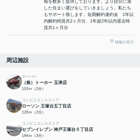
報を数多く提供しております。より自分に適
した住まい選びをしていきましょう。私たち
もサポート致します。短期解約違約金 1年以
内解約時賃共2ヶ月分、1年超2年以内退去時
賃共1ヶ月分
情報の見方
周辺施設
スーパー
（株）トーホー 玉津店
103ｍ（2分）
コンビニエンスストア
ローソン 王塚台五丁目店
126ｍ（2分）
コンビニエンスストア
セブンイレブン 神戸王塚台５丁目店
194ｍ（3分）