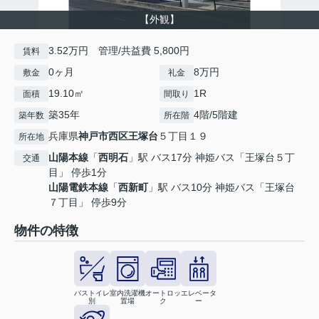
【外観】
3.52万円 管理/共益費 5,800円
賃料
0ヶ月
8万円
敷金
礼金
19.10㎡
1R
面積
間取り
築35年
4階/5階建
築年数
所在階
兵庫県
神戸市西区
王塚台
５丁目１９
所在地
山陽本線
「
西明石
」駅 バス17分 神姫バス「王塚台５丁
交通
目」 停歩1分
山陽電鉄本線
「
西新町
」駅 バス10分 神姫バス「王塚台
７丁目」 停歩9分
物件の特徴
バストイレ
室内洗濯機
オートロッ
エレベータ
別
置場
ク
ー