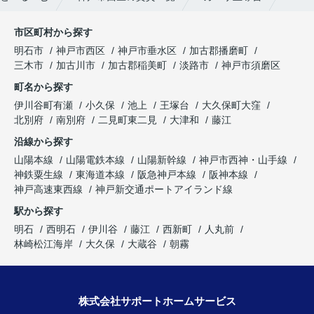
市区町村から探す
明石市
神戸市西区
神戸市垂水区
加古郡播磨町
三木市
加古川市
加古郡稲美町
淡路市
神戸市須磨区
町名から探す
伊川谷町有瀬
小久保
池上
王塚台
大久保町大窪
北別府
南別府
二見町東二見
大津和
藤江
沿線から探す
山陽本線
山陽電鉄本線
山陽新幹線
神戸市西神・山手線
神鉄粟生線
東海道本線
阪急神戸本線
阪神本線
神戸高速東西線
神戸新交通ポートアイランド線
駅から探す
明石
西明石
伊川谷
藤江
西新町
人丸前
林崎松江海岸
大久保
大蔵谷
朝霧
株式会社サポートホームサービス