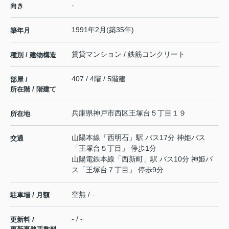
-
向き
1991年2月(築35年)
築年月
賃貸マンション / 鉄筋コンクリート
種別 / 建物構造
407 / 4階 / 5階建
部屋 /
所在階 / 階建て
兵庫県
神戸市西区
王塚台
５丁目１９
所在地
山陽本線
「
西明石
」駅 バス17分 神姫バス
交通
「王塚台５丁目」 停歩1分
山陽電鉄本線
「
西新町
」駅 バス10分 神姫バ
ス「王塚台７丁目」 停歩9分
空無 / -
駐車場 / 月額
- / -
更新料 /