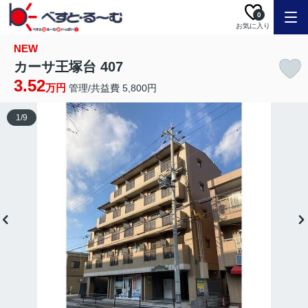
0
お気に入り
NEW
カーサ王塚台 407
3.52
万円
管理/共益費 5,800円
1
/
9