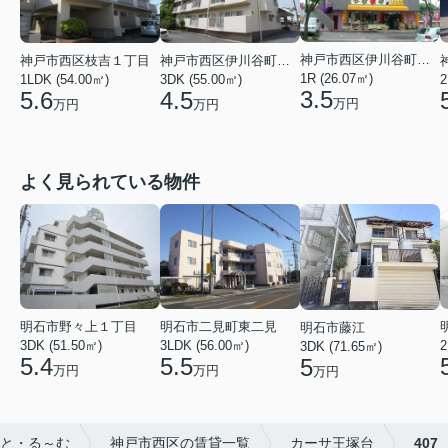
神戸市西区伊川谷町有瀬
神戸市西区枝吉１丁目
神戸市西区伊川谷町有瀬
1R (26.07㎡)
1LDK (54.00㎡)
3DK (55.00㎡)
2
3.5
5.6
4.5
万円
万円
万円
よく見られている物件
明石市野々上１丁目
明石市二見町東二見
明石市藤江
3DK (51.50㎡)
3LDK (56.00㎡)
2
3DK (71.65㎡)
5.4
5.5
5
万円
万円
万円
と・る～む
神戸市西区の賃貸一覧
カーサ王塚台
407