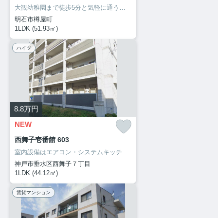
大観幼稚園まで徒歩5分と気軽に通うことができます。セキュリティ面は、防犯カメラ・24時間緊急通報システムなどを設置しているので安全面でも優れております。明石市でなら、安心して暮らせる住まいが揃ってる、山陽電気鉄道本線西新町駅近くは如何でしょう。078-913-0002からいつでもご依頼を受け付けております。
明石市樽屋町
1LDK (51.93㎡)
ハイツ
8.8
万円
NEW
西舞子壱番館 603
室内設備はエアコン・システムキッチン・追い焚きなど充実した設備を備え付けています。共用部にはエレベータ・バイク置場などが揃っております。自走式駐車場が併設された物件です。陽当たりが良いので、部屋の中にカビが生えにくく快適です。こちらのお部屋で新しい生活を始めてみませんか。住まいに関する情報を数多く提供しております。より自分に適した住まい選びをしていきましょう。私たちもサポート致します。
神戸市垂水区西舞子７丁目
1LDK (44.12㎡)
賃貸マンション