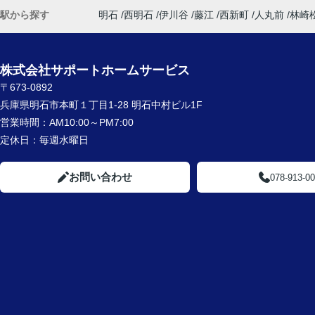
駅から探す
明石
西明石
伊川谷
藤江
西新町
人丸前
林崎
株式会社サポートホームサービス
〒673-0892
兵庫県明石市本町１丁目1-28 明石中村ビル1F
営業時間：
AM10:00～PM7:00
定休日：
毎週水曜日
お問い合わせ
078-913-0