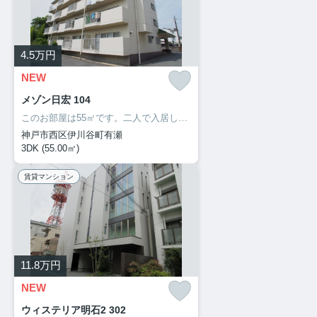
4.5
万円
NEW
メゾン日宏 104
このお部屋は55㎡です。二人で入居して光熱費も生活費も抑えられるお住まい。新しい日々を送るにふさわしい、きれいな室内です。3DKの間取りです。自分のライフスタイルに必要なお住まいをお選びください。お住まい探しをサポートしてまいります。
神戸市西区伊川谷町有瀬
3DK (55.00㎡)
賃貸マンション
11.8
万円
NEW
ウィステリア明石2 302