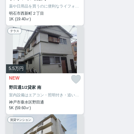
薬や日用品を買うのに便利なライフォート明石新明店まで488mです。室内設備はエアコン・ネット使用料不要・BSなどが揃っているので、快適に過ごしやすいお部屋になります。魅力も多い賃貸物件はいかがでしょうか。明石市での暮らしを、サポートホームサービスからスタートさせましょう。お電話でのご連絡なら078-913-0002からどうぞ。お待ちしてます。
明石市西新町２丁目
1K (19.40㎡)
テラス
5.5
万円
NEW
野田通1/2貸家 南
室内設備はエアコン・照明付き・追い焚きなど豊富に揃っており、過ごしやすいお部屋になっております。新しい日々を送るにふさわしい、きれいな室内です。大きなおもちゃも置けるお子さんに嬉しい広々空間をもつお住まい。誰もが憧れる甘い生活は新婚さん向けになっております。快適な生活は心に余裕を与えてくれます。楽しくゆとりある生活をお求めなら、当社が条件に合った住まい探しを全力でサポートいたします(^_^)
神戸市垂水区野田通
5K (59.60㎡)
賃貸マンション