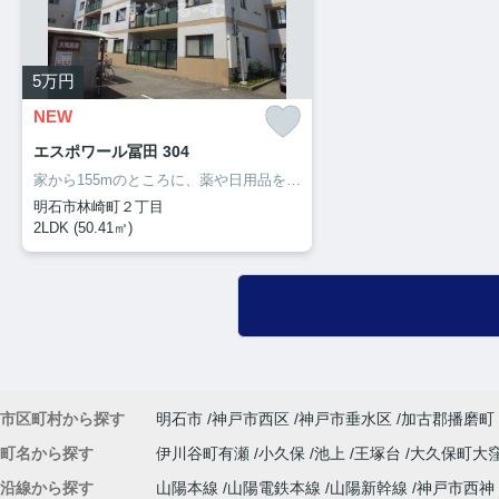
5
万円
NEW
エスポワール冨田 304
家から155mのところに、薬や日用品を買うのに便利なクスリキリン堂・明石林崎店があります。洗面所の独立した、充実の収納が嬉しい物件となっています。収納はウォークインクロゼット・シューズボックスなど豊富なので、広々と空間を利用することも可能です。サポートホームサービスのホームページから住まいを探してみませんか。わたしたちが快適な住まい探しをお手伝い致します。
明石市林崎町２丁目
2LDK (50.41㎡)
市区町村から探す
明石市
神戸市西区
神戸市垂水区
加古郡播磨町
町名から探す
伊川谷町有瀬
小久保
池上
王塚台
大久保町大
沿線から探す
山陽本線
山陽電鉄本線
山陽新幹線
神戸市西神