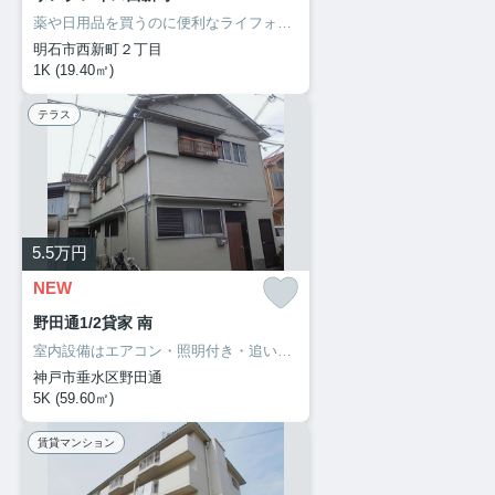
薬や日用品を買うのに便利なライフォート明石新明店まで488mです。室内設備はエアコン・ネット使用料不要・BSなどが揃っているので、快適に過ごしやすいお部屋になります。魅力も多い賃貸物件はいかがでしょうか。明石市での暮らしを、サポートホームサービスからスタートさせましょう。お電話でのご連絡なら078-913-0002からどうぞ。お待ちしてます。
明石市西新町２丁目
1K (19.40㎡)
テラス
5.5
万円
NEW
野田通1/2貸家 南
室内設備はエアコン・照明付き・追い焚きなど豊富に揃っており、過ごしやすいお部屋になっております。新しい日々を送るにふさわしい、きれいな室内です。大きなおもちゃも置けるお子さんに嬉しい広々空間をもつお住まい。誰もが憧れる甘い生活は新婚さん向けになっております。快適な生活は心に余裕を与えてくれます。楽しくゆとりある生活をお求めなら、当社が条件に合った住まい探しを全力でサポートいたします(^_^)
神戸市垂水区野田通
5K (59.60㎡)
賃貸マンション