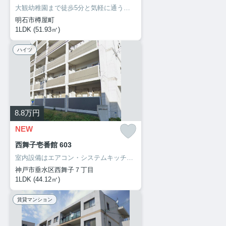
大観幼稚園まで徒歩5分と気軽に通うことができます。セキュリティ面は、防犯カメラ・24時間緊急通報システムなどを設置しているので安全面でも優れております。明石市でなら、安心して暮らせる住まいが揃ってる、山陽電気鉄道本線西新町駅近くは如何でしょう。078-913-0002からいつでもご依頼を受け付けております。
明石市樽屋町
1LDK (51.93㎡)
ハイツ
8.8
万円
NEW
西舞子壱番館 603
室内設備はエアコン・システムキッチン・追い焚きなど充実した設備を備え付けています。共用部にはエレベータ・バイク置場などが揃っております。自走式駐車場が併設された物件です。陽当たりが良いので、部屋の中にカビが生えにくく快適です。こちらのお部屋で新しい生活を始めてみませんか。住まいに関する情報を数多く提供しております。より自分に適した住まい選びをしていきましょう。私たちもサポート致します。
神戸市垂水区西舞子７丁目
1LDK (44.12㎡)
賃貸マンション