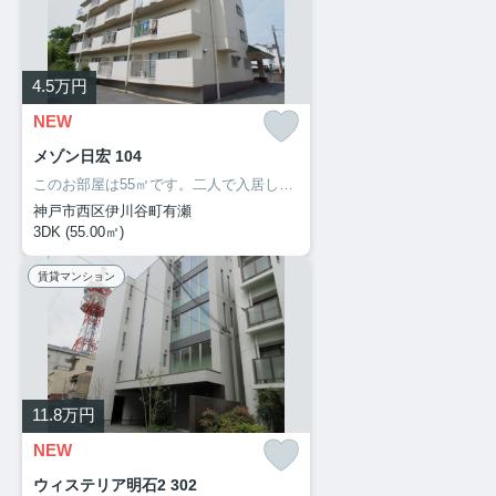
4.5
万円
NEW
メゾン日宏 104
このお部屋は55㎡です。二人で入居して光熱費も生活費も抑えられるお住まい。新しい日々を送るにふさわしい、きれいな室内です。3DKの間取りです。自分のライフスタイルに必要なお住まいをお選びください。お住まい探しをサポートしてまいります。
神戸市西区伊川谷町有瀬
3DK (55.00㎡)
賃貸マンション
11.8
万円
NEW
ウィステリア明石2 302