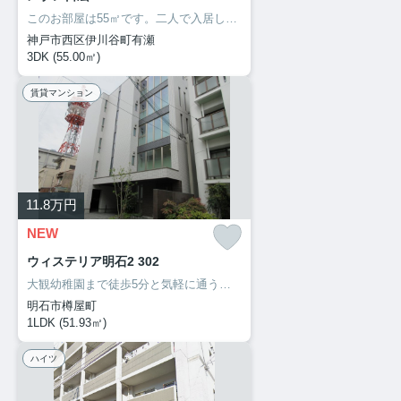
このお部屋は55㎡です。二人で入居して光熱費も生活費も抑えられるお住まい。新しい日々を送るにふさわしい、きれいな室内です。3DKの間取りです。自分のライフスタイルに必要なお住まいをお選びください。お住まい探しをサポートしてまいります。
神戸市西区伊川谷町有瀬
3DK (55.00㎡)
賃貸マンション
11.8
万円
NEW
ウィステリア明石2 302
大観幼稚園まで徒歩5分と気軽に通うことができます。セキュリティ面は、防犯カメラ・24時間緊急通報システムなどを設置しているので安全面でも優れております。明石市でなら、安心して暮らせる住まいが揃ってる、山陽電気鉄道本線西新町駅近くは如何でしょう。078-913-0002からいつでもご依頼を受け付けております。
明石市樽屋町
1LDK (51.93㎡)
ハイツ