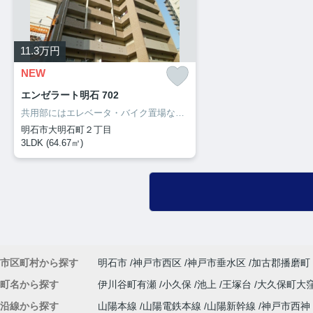
11.3
万円
NEW
エンゼラート明石 702
共用部にはエレベータ・バイク置場などが揃っており、とても充実しています。室内設備はCATV・ネット使用料不要・システムキッチンなどが揃っており、とても充実しています。シューズボックス付きなので、ご家族みんなの靴も整頓できます。バルコニー付きの物件です。これから先、どんな暮らしを実現していきたいですか。新しい住まいでハリのある生活を送っていきましょう。お問い合わせもお気軽にご連絡ください。
明石市大明石町２丁目
3LDK (64.67㎡)
市区町村から探す
明石市
神戸市西区
神戸市垂水区
加古郡播磨町
町名から探す
伊川谷町有瀬
小久保
池上
王塚台
大久保町大
沿線から探す
山陽本線
山陽電鉄本線
山陽新幹線
神戸市西神