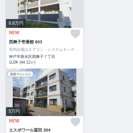
8.8
万円
NEW
西舞子壱番館 603
室内設備はエアコン・システムキッチン・追い焚きなど充実した設備を備え付けています。共用部にはエレベータ・バイク置場などが揃っております。自走式駐車場が併設された物件です。陽当たりが良いので、部屋の中にカビが生えにくく快適です。こちらのお部屋で新しい生活を始めてみませんか。住まいに関する情報を数多く提供しております。より自分に適した住まい選びをしていきましょう。私たちもサポート致します。
神戸市垂水区西舞子７丁目
1LDK (44.12㎡)
賃貸マンション
5
万円
NEW
エスポワール冨田 304