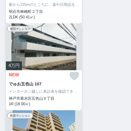
家から155mのところに、薬や日用品を買うのに便利なクスリキリン堂・明石林崎店があります。洗面所の独立した、充実の収納が嬉しい物件となっています。収納はウォークインクロゼット・シューズボックスなど豊富なので、広々と空間を利用することも可能です。サポートホームサービスのホームページから住まいを探してみませんか。わたしたちが快適な住まい探しをお手伝い致します。
明石市林崎町２丁目
2LDK (50.41㎡)
賃貸マンション
4
万円
NEW
でゅお五色山 107
インターホン越しに来訪者を確認できるので、トラブルを回避しやすくなります。室内設備はエアコン・照明付きなど豊富に揃っており、過ごしやすいお部屋になっております。快適に暮らせる陽当たりが良い物件へのお引越しはいかがですか。この物件はバルコニー付きです。神戸市垂水区で気になるお部屋が見つかりましたら、サポートホームサービスまでお問い合わせください。内見予約も受け付けております。
神戸市垂水区五色山６丁目
1R (18.00㎡)
賃貸マンション