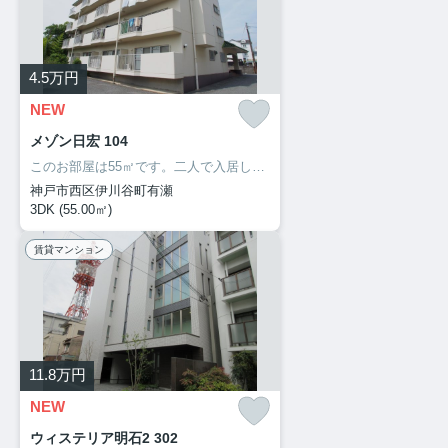
4.5
万円
NEW
メゾン日宏 104
このお部屋は55㎡です。二人で入居して光熱費も生活費も抑えられるお住まい。新しい日々を送るにふさわしい、きれいな室内です。3DKの間取りです。自分のライフスタイルに必要なお住まいをお選びください。お住まい探しをサポートしてまいります。
神戸市西区伊川谷町有瀬
3DK (55.00㎡)
賃貸マンション
11.8
万円
NEW
ウィステリア明石2 302