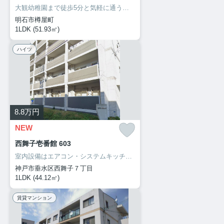
大観幼稚園まで徒歩5分と気軽に通うことができます。セキュリティ面は、防犯カメラ・24時間緊急通報システムなどを設置しているので安全面でも優れております。明石市でなら、安心して暮らせる住まいが揃ってる、山陽電気鉄道本線西新町駅近くは如何でしょう。078-913-0002からいつでもご依頼を受け付けております。
明石市樽屋町
1LDK (51.93㎡)
ハイツ
8.8
万円
NEW
西舞子壱番館 603
室内設備はエアコン・システムキッチン・追い焚きなど充実した設備を備え付けています。共用部にはエレベータ・バイク置場などが揃っております。自走式駐車場が併設された物件です。陽当たりが良いので、部屋の中にカビが生えにくく快適です。こちらのお部屋で新しい生活を始めてみませんか。住まいに関する情報を数多く提供しております。より自分に適した住まい選びをしていきましょう。私たちもサポート致します。
神戸市垂水区西舞子７丁目
1LDK (44.12㎡)
賃貸マンション