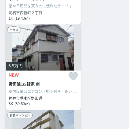
薬や日用品を買うのに便利なライフォート明石新明店まで488mです。室内設備はエアコン・ネット使用料不要・BSなどが揃っているので、快適に過ごしやすいお部屋になります。魅力も多い賃貸物件はいかがでしょうか。明石市での暮らしを、サポートホームサービスからスタートさせましょう。お電話でのご連絡なら078-913-0002からどうぞ。お待ちしてます。
明石市西新町２丁目
1K (19.40㎡)
テラス
5.5
万円
NEW
野田通1/2貸家 南
室内設備はエアコン・照明付き・追い焚きなど豊富に揃っており、過ごしやすいお部屋になっております。新しい日々を送るにふさわしい、きれいな室内です。大きなおもちゃも置けるお子さんに嬉しい広々空間をもつお住まい。誰もが憧れる甘い生活は新婚さん向けになっております。快適な生活は心に余裕を与えてくれます。楽しくゆとりある生活をお求めなら、当社が条件に合った住まい探しを全力でサポートいたします(^_^)
神戸市垂水区野田通
5K (59.60㎡)
賃貸マンション