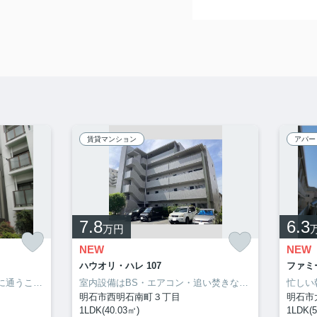
賃貸マンション
アパー
7.8
6.3
万円
NEW
NEW
ハウオリ・ハレ 107
ファミ
大観幼稚園まで徒歩5分と気軽に通うことができます。セキュリティ面は、防犯カメラ・24時間緊急通報システムなどを設置しているので安全面でも優れております。明石市でなら、安心して暮らせる住まいが揃ってる、山陽電気鉄道本線西新町駅近くは如何でしょう。078-913-0002からいつでもご依頼を受け付けております。
室内設備はBS・エアコン・追い焚きなどが揃っており、とても充実しています。大量の洗濯物もバルコニーで解決。こちらは1LDKになります。クレジットカードで初期費用がお支払いいただけるので、決済の手間が軽減できます。こちらのお部屋で新しい生活を始めてみませんか。快適な生活を実現してくれる要素の一つに、住まいというものがあるのだと思います。当社に住まい探しのお手伝いをさせて下さい。
明石市西明石南町３丁目
明石市
1LDK(40.03㎡)
1LDK(5