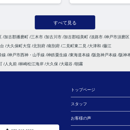
すべて見る
区
加古郡播磨町
三木市
加古川市
加古郡稲美町
淡路市
神戸市須磨区
塚台
大久保町大窪
北別府
南別府
二見町東二見
大津和
藤江
幹線
神戸市西神・山手線
神鉄粟生線
東海道本線
阪急神戸本線
阪神
町
人丸前
林崎松江海岸
大久保
大蔵谷
朝霧
トップページ
スタッフ
お客様の声