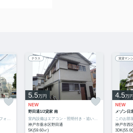
テラス
賃貸マン
5.5
4.5
万円
万
NEW
NEW
野田通1/2貸家 南
メゾン日宏 
薬や日用品を買うのに便利なライフォート明石新明店まで488mです。室内設備はエアコン・ネット使用料不要・BSなどが揃っているので、快適に過ごしやすいお部屋になります。魅力も多い賃貸物件はいかがでしょうか。明石市での暮らしを、サポートホームサービスからスタートさせましょう。お電話でのご連絡なら078-913-0002からどうぞ。お待ちしてます。
室内設備はエアコン・照明付き・追い焚きなど豊富に揃っており、過ごしやすいお部屋になっております。新しい日々を送るにふさわしい、きれいな室内です。大きなおもちゃも置けるお子さんに嬉しい広々空間をもつお住まい。誰もが憧れる甘い生活は新婚さん向けになっております。快適な生活は心に余裕を与えてくれます。楽しくゆとりある生活をお求めなら、当社が条件に合った住まい探しを全力でサポートいたします(^_^)
神戸市垂水区野田通
神戸市西
5K(59.60㎡)
3DK(55.0