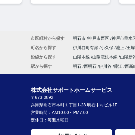
市区町村から探す
明石市
神戸市西区
神戸市垂水
町名から探す
伊川谷町有瀬
小久保
池上
王
沿線から探す
山陽本線
山陽電鉄本線
山陽新
駅から探す
明石
西明石
伊川谷
藤江
西新
株式会社サポートホームサービス
〒673-0892
兵庫県明石市本町１丁目1-28 明石中村ビル1F
営業時間：
AM10:00～PM7:00
定休日：
毎週水曜日