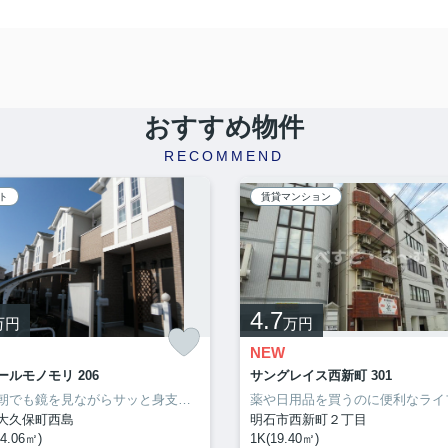
おすすめ物件
RECOMMEND
ト
賃貸マンション
4.7
万円
万円
NEW
ールモノモリ 206
サングレイス西新町 301
忙しい朝でも鏡を見ながらサッと身支度を整えることができる独立洗面台を備えております。来訪者の確認ができる、安心のTVインターホン付きです。お風呂好きな方にニーズが高いのが、追い焚き機能付きのお風呂です。初期費用はカードで決済いただけます。サポートホームサービスでは山陽電鉄本線西江井ヶ島周辺の賃貸情報を取り扱っております。住まい探しをするのであれば、当社をご活用ください。
大久保町西島
明石市西新町２丁目
4.06㎡)
1K(19.40㎡)