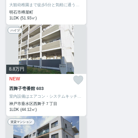
大観幼稚園まで徒歩5分と気軽に通うことができます。セキュリティ面は、防犯カメラ・24時間緊急通報システムなどを設置しているので安全面でも優れております。明石市でなら、安心して暮らせる住まいが揃ってる、山陽電気鉄道本線西新町駅近くは如何でしょう。078-913-0002からいつでもご依頼を受け付けております。
明石市樽屋町
1LDK (51.93㎡)
ハイツ
8.8
万円
NEW
西舞子壱番館 603
室内設備はエアコン・システムキッチン・追い焚きなど充実した設備を備え付けています。共用部にはエレベータ・バイク置場などが揃っております。自走式駐車場が併設された物件です。陽当たりが良いので、部屋の中にカビが生えにくく快適です。こちらのお部屋で新しい生活を始めてみませんか。住まいに関する情報を数多く提供しております。より自分に適した住まい選びをしていきましょう。私たちもサポート致します。
神戸市垂水区西舞子７丁目
1LDK (44.12㎡)
賃貸マンション