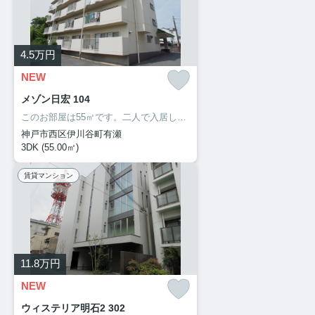
4.5
万円
NEW
メゾン日宏 104
このお部屋は55㎡です。二人で入居して光熱費も生活費も抑えられるお住まい。新しい日々を送るにふさわしい、きれいな室内です。3DKの間取りです。自分のライフスタイルに必要なお住まいをお選びください。お住まい探しをサポートしてまいります。
神戸市西区伊川谷町有瀬
3DK (55.00㎡)
賃貸マンション
11.8
万円
NEW
ウィステリア明石2 302