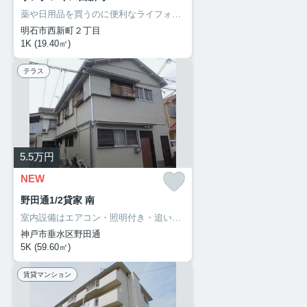
薬や日用品を買うのに便利なライフォート明石新明店まで488mです。室内設備はエアコン・ネット使用料不要・BSなどが揃っているので、快適に過ごしやすいお部屋になります。魅力も多い賃貸物件はいかがでしょうか。明石市での暮らしを、サポートホームサービスからスタートさせましょう。お電話でのご連絡なら078-913-0002からどうぞ。お待ちしてます。
明石市西新町２丁目
1K (19.40㎡)
テラス
5.5
万円
NEW
野田通1/2貸家 南
室内設備はエアコン・照明付き・追い焚きなど豊富に揃っており、過ごしやすいお部屋になっております。新しい日々を送るにふさわしい、きれいな室内です。大きなおもちゃも置けるお子さんに嬉しい広々空間をもつお住まい。誰もが憧れる甘い生活は新婚さん向けになっております。快適な生活は心に余裕を与えてくれます。楽しくゆとりある生活をお求めなら、当社が条件に合った住まい探しを全力でサポートいたします(^_^)
神戸市垂水区野田通
5K (59.60㎡)
賃貸マンション