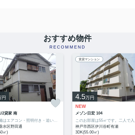
おすすめ物件
RECOMMEND
賃貸マンション
4.5
万円
万円
NEW
/2貸家 南
メゾン日宏 104
室内設備はエアコン・照明付き・追い焚きなど豊富に揃っており、過ごしやすいお部屋になっております。新しい日々を送るにふさわしい、きれいな室内です。大きなおもちゃも置けるお子さんに嬉しい広々空間をもつお住まい。誰もが憧れる甘い生活は新婚さん向けになっております。快適な生活は心に余裕を与えてくれます。楽しくゆとりある生活をお求めなら、当社が条件に合った住まい探しを全力でサポートいたします(^_^)
垂水区野田通
神戸市西区伊川谷町有瀬
60㎡)
3DK(55.00㎡)