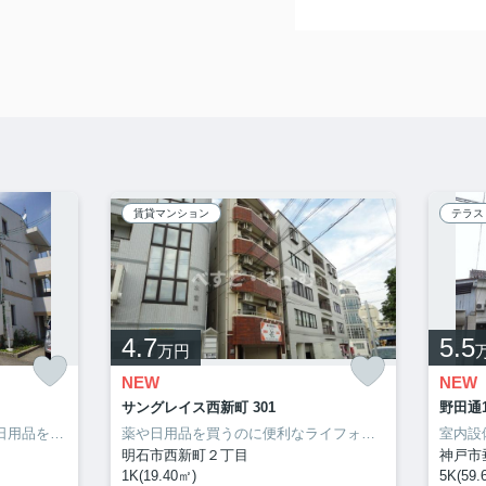
賃貸マンション
テラス
4.7
5.5
万円
NEW
NEW
サングレイス西新町 301
野田通1
家から155mのところに、薬や日用品を買うのに便利なクスリキリン堂・明石林崎店があります。洗面所の独立した、充実の収納が嬉しい物件となっています。収納はウォークインクロゼット・シューズボックスなど豊富なので、広々と空間を利用することも可能です。サポートホームサービスのホームページから住まいを探してみませんか。わたしたちが快適な住まい探しをお手伝い致します。
薬や日用品を買うのに便利なライフォート明石新明店まで488mです。室内設備はエアコン・ネット使用料不要・BSなどが揃っているので、快適に過ごしやすいお部屋になります。魅力も多い賃貸物件はいかがでしょうか。明石市での暮らしを、サポートホームサービスからスタートさせましょう。お電話でのご連絡なら078-913-0002からどうぞ。お待ちしてます。
明石市西新町２丁目
神戸市
1K(19.40㎡)
5K(59.