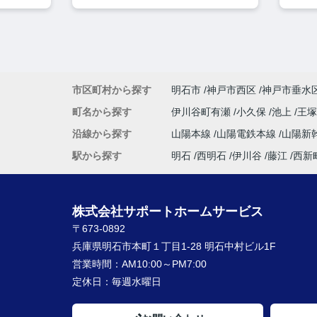
市区町村から探す
明石市
神戸市西区
神戸市垂水
町名から探す
伊川谷町有瀬
小久保
池上
王
沿線から探す
山陽本線
山陽電鉄本線
山陽新
駅から探す
明石
西明石
伊川谷
藤江
西新
株式会社サポートホームサービス
〒673-0892
兵庫県明石市本町１丁目1-28 明石中村ビル1F
営業時間：
AM10:00～PM7:00
定休日：
毎週水曜日