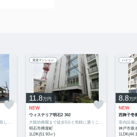
賃貸マンション
ハイツ
11.8
8.8
万円
万
NEW
NEW
ウィステリア明石2 302
西舞子壱番
このお部屋は55㎡です。二人で入居して光熱費も生活費も抑えられるお住まい。新しい日々を送るにふさわしい、きれいな室内です。3DKの間取りです。自分のライフスタイルに必要なお住まいをお選びください。お住まい探しをサポートしてまいります。
大観幼稚園まで徒歩5分と気軽に通うことができます。セキュリティ面は、防犯カメラ・24時間緊急通報システムなどを設置しているので安全面でも優れております。明石市でなら、安心して暮らせる住まいが揃ってる、山陽電気鉄道本線西新町駅近くは如何でしょう。078-913-0002からいつでもご依頼を受け付けております。
明石市樽屋町
神戸市垂
1LDK(51.93㎡)
1LDK(44.