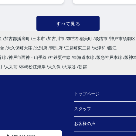
すべて見る
区
加古郡播磨町
三木市
加古川市
加古郡稲美町
淡路市
神戸市須磨区
塚台
大久保町大窪
北別府
南別府
二見町東二見
大津和
藤江
幹線
神戸市西神・山手線
神鉄粟生線
東海道本線
阪急神戸本線
阪神
町
人丸前
林崎松江海岸
大久保
大蔵谷
朝霧
トップページ
スタッフ
お客様の声